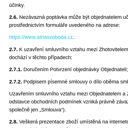
účinky.
2.6.
Nezávazná poptávka může být objednatelem uč
prostřednictvím formuláře uvedeného na adrese:
https://www.atriasvoboda.cz
.
2.7.
K uzavření smluvního vztahu mezi Zhotovitele
dochází v těchto případech:
2.7.1.
Doručením Potvrzení objednávky Objednateli;
2.7.2.
Podpisem písemné smlouvy o dílo oběma sml
Uzavřením smluvního vztahu mezi Objednatelem a Z
odstavce obchodních podmínek vzniká právně závaz
společně jen „Smlouva“).
2.8.
Veškerá prezentace zboží umístěná na internet