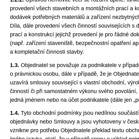
provedení všech stavebních a montážních prací a ko
dodávek potřebných materiálů a zařízení nezbytnýc
Díla, dále provedení všech činností souvisejících s
prací a konstrukcí jejichž provedení je pro řádné d
(např. zařízení staveniště, bezpečnostní opatření ap
a kompletační činnosti stavby.
1.3.
Objednatel se považuje za podnikatele v případ
o právnickou osobu, dále v případě, že je Objednate
uzavírá smlouvy související s vlastní obchodní, vý
činností či při samostatném výkonu svého povolání,
jedná jménem nebo na účet podnikatele (dále jen „po
1.4.
Tyto obchodní podmínky jsou nedílnou součástí
objednávky nebo Smlouvy a jsou vyhotoveny v čes
vznikne pro potřebu Objednatele překlad textu obc