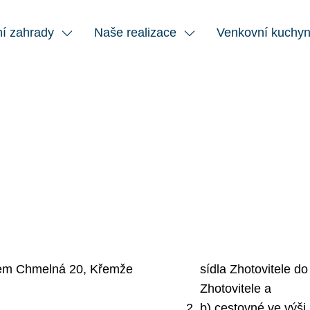
í zahrady
Naše realizace
Venkovní kuchy
lem Chmelná 20, Křemže
sídla Zhotovitele do
Zhotovitele a
b) cestovné ve výši 