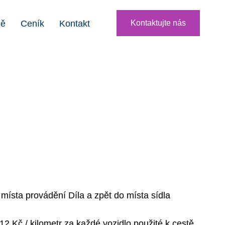
ně
Ceník
Kontakt
Kontaktujte nás
 místa provádění Díla a zpět do místa sídla
12 Kč / kilometr za každé vozidlo použité k cestě