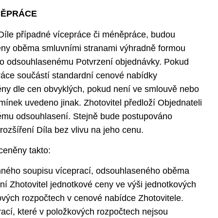
ÉNĚPRÁCE
 Díle případné vícepráce či méněpráce, budou
eny oběma smluvními stranami výhradně formou
o odsouhlasenému Potvrzení objednávky. Pokud
áce součástí standardní cenové nabídky
ěny dle cen obvyklých, pokud není ve smlouvě nebo
ínek uvedeno jinak. Zhotovitel předloží Objednateli
ému odsouhlasení. Stejně bude postupováno
ozšíření Díla bez vlivu na jeho cenu.
eněny takto:
mného soupisu víceprací, odsouhlaseného oběma
ní Zhotovitel jednotkové ceny ve výši jednotkových
vých rozpočtech v cenové nabídce Zhotovitele.
ací, které v položkových rozpočtech nejsou