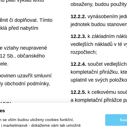
mů platí výklad textu
obsaženy, budou použity
12.2.2.
vynásobením jedn
it či doplňovat. Tímto
jednotek budou stanoven
iklá před nabytím
12.2.3.
k základním nákla
vedlejších nákladů v té v
 se vztahy neupravené
rozpočtech;
012 Sb., občanského
ele.
12.2.4.
součet vedlejších
kompletační přirážku, kte
povinen uzavřít smluvní
uplatnil ve svých položk
šily obchodní podmínky,
12.2.5.
k celkovému součt
a kompletační přirážce 
OUVY
v době vzniku zdanitelné
ies
ovaná Zhotoviteli, je
12.3.
Méněpráce budou o
m se vším budou uloženy cookies funkční,
Sou
ísemně na kontaktní
ké i marketingové - dokážeme vám tak umožnit