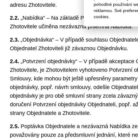
adresu Zhotovitele.
pohodlné používání web
reklamou. Své prefere
cookies.
2.2.
„Nabídka“ – Na základě Poptávky Objednatele je
Zhotovitele učiněna nezávazná písemná Nabídka.
2.3.
„Objednávka“ – V případě souhlasu Objednatele
Objednatel Zhotoviteli již závaznou Objednávku.
2.4.
„Potvrzení objednávky“ – V případě akceptace 
Zhotovitele, je Zhotovitelem vyhotoveno Potvrzení 
Smlouvy, kde mohou být ještě upřesněny parametry D
objednávky, popř. návrh smlouvy, odešle Objednatel
objednávky je pro obě smluvní strany zcela závazn
doručení Potvrzení objednávky Objednateli, popř. 
strany Objednatele a Zhotovitele.
2.5.
Poptávka Objednatele a nezávazná Nabídka ze s
považovány pouze za předsmluvní jednání, které n