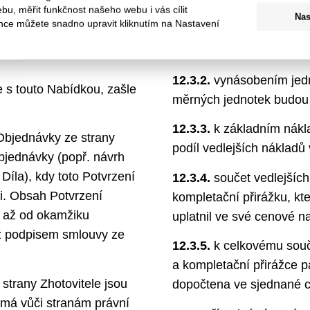
u, měřit funkčnost našeho webu i vás cílit
12.3.1.
na základě píse
Nas
nce můžete snadno upravit kliknutím na Nastavení
smluvními stranami, dopl
 Objednateli ze strany
cen podle cenové nabídk
12.3.2.
vynásobením jed
 s touto Nabídkou, zašle
měrných jednotek budou 
12.3.3.
k základním nákl
Objednávky ze strany
podíl vedlejších nákladů v
objednávky (popř. návrh
íla), kdy toto Potvrzení
12.3.4.
součet vedlejších
i. Obsah Potvrzení
kompletační přirážku, kte
ý až od okamžiku
uplatnil ve své cenové n
až podpisem smlouvy ze
12.3.5.
k celkovému součt
a kompletační přirážce p
trany Zhotovitele jsou
dopočtena ve sjednané 
emá vůči stranám právní