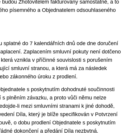
 budou Zhotovitelem fakturovány samostatně, a to
ného písemného a Objednatelem odsouhlaseného
u splatné do 7 kalendářních dnů ode dne doručení
zaplacení. Zaplacením smluvní pokuty není dotčeno
která vznikla v příčinné souvislosti s porušením
ující smluvní stranou, a která má za následek
nebo zákonného úroku z prodlení.
bjednatele s poskytnutím dohodnuté součinnosti
ní s plněním závazku, a proto vůči němu nelze
edojde-li mezi smluvními stranami k jiné dohodě,
edení Díla, který je blíže specifikován v Potvrzení
uvě, o dobu prodlení Objednatele s poskytnutím
o řádné dokončení a předání Díla nezbytná.