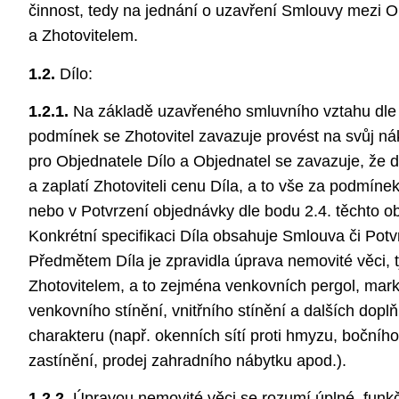
činnost, tedy na jednání o uzavření Smlouvy mezi 
a Zhotovitelem.
1.2.
Dílo:
1.2.1.
Na základě uzavřeného smluvního vztahu dle 
podmínek se Zhotovitel zavazuje provést na svůj nák
pro Objednatele Dílo a Objednatel se zavazuje, že
a zaplatí Zhotoviteli cenu Díla, a to vše za podmí
nebo v Potvrzení objednávky dle bodu 2.4. těchto 
Konkrétní specifikaci Díla obsahuje Smlouva či Potv
Předmětem Díla je zpravidla úprava nemovité věci, t
Zhotovitelem, a to zejména venkovních pergol, marký
venkovního stínění, vnitřního stínění a dalších dop
charakteru (např. okenních sítí proti hmyzu, bočního
zastínění, prodej zahradního nábytku apod.).
1.2.2.
Úpravou nemovité věci se rozumí úplné, funk