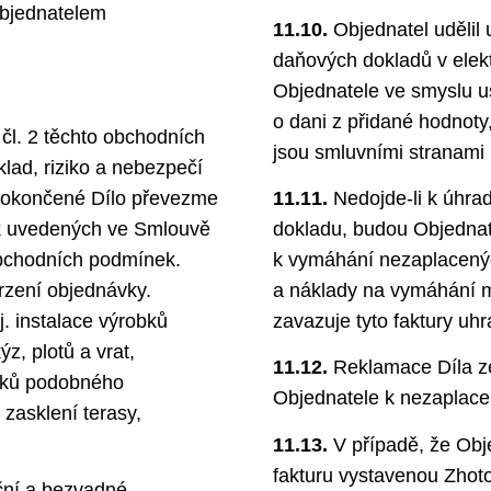
Objednatelem
11.10.
Objednatel udělil 
daňových dokladů v elek
Objednatele ve smyslu u
o dani z přidané hodnoty
čl. 2 těchto obchodních
jsou smluvními stranami
lad, riziko a nebezpečí
 dokončené Dílo převezme
11.11.
Nedojde-li k úhra
nek uvedených ve Smlouvě
dokladu, budou Objednat
obchodních podmínek.
k vymáhání nezaplacenýc
rzení objednávky.
a náklady na vymáhání m
j. instalace výrobků
zavazuje tyto faktury uhra
z, plotů a vrat,
11.12.
Reklamace Díla ze
lňků podobného
Objednatele k nezaplace
 zasklení terasy,
11.13.
V případě, že Obje
fakturu vystavenou Zhoto
ční a bezvadné