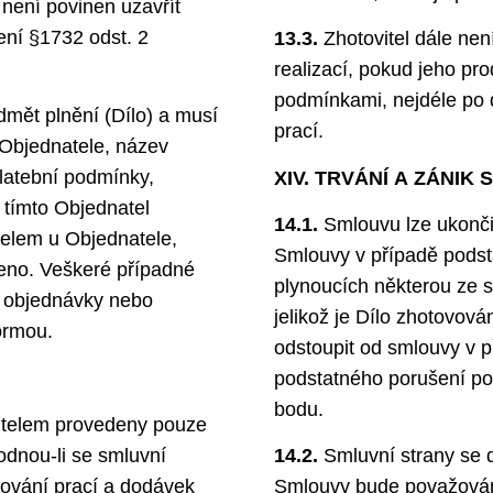
 není povinen uzavřít
ní §1732 odst. 2
13.3.
Zhotovitel dále nen
realizací, pokud jeho pr
podmínkami, nejdéle po d
mět plnění (Dílo) a musí
prací.
 Objednatele, název
platební podmínky,
XIV. TRVÁNÍ A ZÁNIK
d tímto Objednatel
14.1.
Smlouvu lze ukonči
itelem u Objednatele,
Smlouvy v případě podst
deno. Veškeré případné
plynoucích některou ze s
 objednávky nebo
jelikož je Dílo zhotovov
ormou.
odstoupit od smlouvy v p
podstatného porušení pov
bodu.
itelem provedeny pouze
dnou-li se smluvní
14.2.
Smluvní strany se d
ňování prací a dodávek
Smlouvy bude považová