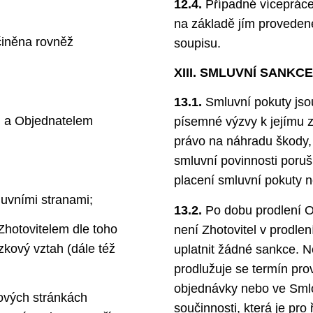
12.4.
Případné vícepráce
na základě jím provede
iněna rovněž
soupisu.
XIII. SMLUVNÍ SANKCE
13.1.
Smluvní pokuty jso
m a Objednatelem
písemné výzvy k jejímu 
právo na náhradu škody, 
smluvní povinnosti poruš
placení smluvní pokuty 
uvními stranami;
13.2.
Po dobu prodlení O
hotovitelem dle toho
není Zhotovitel v prodle
kový vztah (dále též
uplatnit žádné sankce. N
prodlužuje se termín prov
objednávky nebo ve Smlo
ových stránkách
součinnosti, která je pr