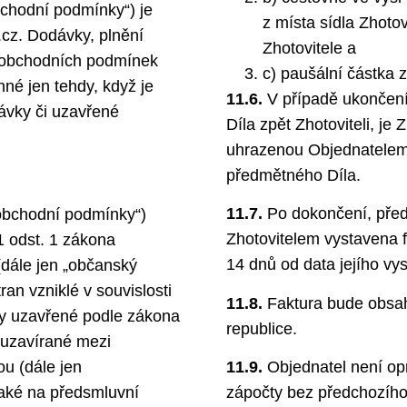
chodní podmínky“) je
z místa sídla Zhotov
.cz. Dodávky, plnění
Zhotovitele a
to obchodních podmínek
c) paušální částka
né jen tehdy, když je
11.6.
V případě ukončení
návky či uzavřené
Díla zpět Zhotoviteli, je
uhrazenou Objednatelem 
předmětného Díla.
11.7.
Po dokončení, předá
obchodní podmínky“)
Zhotovitelem vystavena f
1 odst. 1 zákona
14 dnů od data jejího vys
(dále jen „občanský
an vzniklé v souvislosti
11.8.
Faktura bude obsaho
y uzavřené podle zákona
republice.
 uzavírané mezi
ou (dále jen
11.9.
Objednatel není opr
také na předsmluvní
zápočty bez předchozího