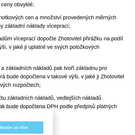
 ceny obvyklé;
otkových cen a množství provedených měrných
y základní náklady víceprací;
dům víceprací dopočte Zhotovitel přirážku na podíl
ýši, v jaké ji uplatnil ve svých položkových
 a základních nákladů pak tvoří základnu pro
rá bude dopočtena v takové výši, v jaké ji Zhotovitel
ových rozpočtech;
u základních nákladů, vedlejších nákladů
pak bude dopočtena DPH podle předpisů platných
ho plnění.
ceněny takto:
hlasím se vším