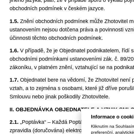
jiného jazyka, platí, že v případě sporu o výklad poj
obchodních podmínek v českém jazyce.
1.5.
Znění obchodních podmínek může Zhotovitel měn
ustanovením nejsou dotčena práva a povinnosti vzn
účinnosti těchto obchodních podmínek.
1.6.
V případě, že je Objednatel podnikatelem, řídí
obchodními podmínkami ustanoveními zák. č. 89/2
zákoníku, v platném znění, vztahující se na podnikat
1.7.
Objednatel bere na vědomí, že Zhotovitel není 
vztah, a to zejména s osobami, které již dříve poru
Smlouvu nebo jinak poškodily Zhotovitele.
II. OBJEDNÁVKA OBJEDNATELE A VZNIK SML
Informace o cook
2.1.
„Poptávka“ – Každá Poptávka Objednatele adres
Kliknutím na Souhlasí
zpravidla (doručována) elektronicky (e-mailem) či p
preferenční, analytic