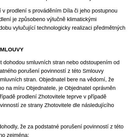
í v prodlení s prováděním Díla či jeho postupnou
odlení je způsobeno výlučně klimatickými
obu vylučující technologicky realizaci předmětných
 SMLOUVY
t dohodou smluvních stran nebo odstoupením od
atného porušení povinností z této Smlouvy
mluvních stran. Objednatel bere na vědomí, že
áno na míru Objednatele, je Objednatel oprávněn
řípadě prodlení Zhotovitele teprve v případě
inností ze strany Zhotovitele dle následujícího
ohodly, že za podstatné porušení povinností z této
no zejména: