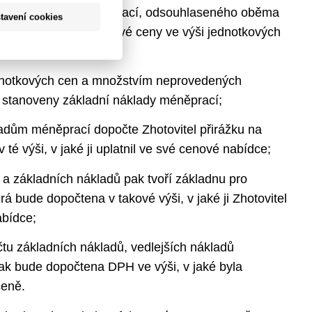
mného soupisu méněprací, odsouhlaseného oběma
tavení cookies
ní Zhotovitel jednotkové ceny ve výši jednotkových
y;
notkových cen a množstvím neprovedených
stanoveny základní náklady méněprací;
adům méněprací dopočte Zhotovitel přirážku na
 té výši, v jaké ji uplatnil ve své cenové nabídce;
 a základních nákladů pak tvoří základnu pro
rá bude dopočtena v takové výši, v jaké ji Zhotovitel
abídce;
u základních nákladů, vedlejších nákladů
ak bude dopočtena DPH ve výši, v jaké byla
ceně.