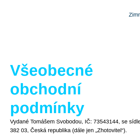
Zimn
Všeobecné
obchodní
podmínky
Vydané Tomášem Svobodou, IČ: 73543144, se síd
382 03, Česká republika (dále jen „Zhotovitel“).