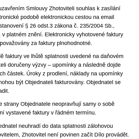
uzavřením Smlouvy Zhotoviteli souhlas k zasílání
tronické podobě elektronickou cestou na email
stanovení § 26 odst.3 zákona č. 235/2004 Sb.,
, v platném znění. Elektronicky vyhotovené faktury
 považovány za faktury plnohodnotné.
dě faktury ve lhůtě splatnosti uvedené na daňovém
eli doručeny výzvy – upomínky a následně dojde
h částek. Úroky z prodlení, náklady na upomínky
ohou být Objednateli fakturovány. Objednatel se
dit.
 strany Objednatele neopravňují samy o sobě
ní vystavené faktury v řádném termínu.
dnatel neuhradí do data splatnosti zálohovou
vitelem, Zhotovitel není povinen začít Dílo provádět.