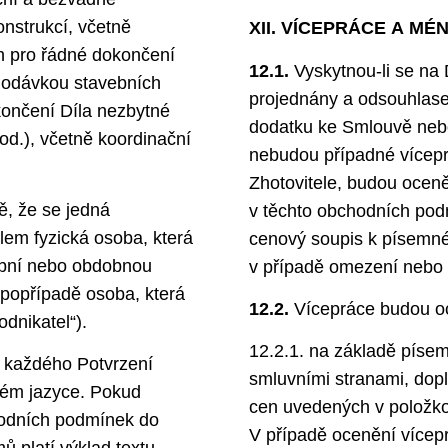
nstrukcí, včetně
XII. VÍCEPRÁCE A M
h pro řádné dokončení
12.1.
Vyskytnou-li se na
 dodávkou stavebních
projednány a odsouhlas
okončení Díla nezbytné
dodatku ke Smlouvě neb
od.), včetně koordinační
nebudou případné vícepr
Zhotovitele, budou ocen
ě, že se jedná
v těchto obchodních podm
lem fyzická osoba, která
cenový soupis k písemn
robní nebo obdobnou
v případě omezení nebo r
 popřípadě osoba, která
12.2.
Vícepráce budou oc
dnikatel“).
12.2.1. na základě píse
 každého Potvrzení
smluvními stranami, dopl
kém jazyce. Pokud
cen uvedených v položko
hodních podmínek do
V případě ocenění vícepr