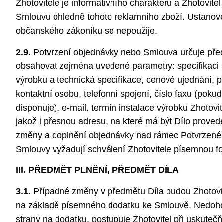
Zhotovitele je informativního charakteru a Zhotovitel
Smlouvu ohledně tohoto reklamního zboží. Ustanove
občanského zákoníku se nepoužije.
2.9.
Potvrzení objednávky nebo Smlouva určuje před
obsahovat zejména uvedené parametry: specifikaci
výrobku a technická specifikace, cenové ujednání, 
kontaktní osobu, telefonní spojení, číslo faxu (poku
disponuje), e-mail, termín instalace výrobku Zhotov
jakož i přesnou adresu, na které má být Dílo prove
změny a doplnění objednávky nad rámec Potvrzené
Smlouvy vyžadují schválení Zhotovitele písemnou f
III. PŘEDMĚT PLNĚNÍ, PŘEDMĚT DÍLA
3.1.
Případné změny v předmětu Díla budou Zhotov
na základě písemného dodatku ke Smlouvě. Nedoho
strany na dodatku, postupuje Zhotovitel při uskuteč