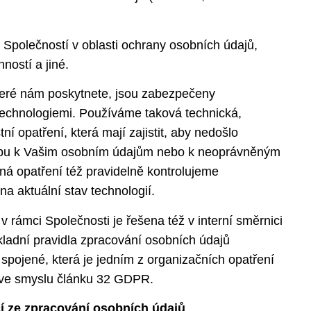
 Společností v oblasti ochrany osobních údajů,
ností a jiné.
teré nám poskytnete, jsou zabezpečeny
technologiemi. Používáme taková technická,
í opatření, která mají zajistit, aby nedošlo
pu k Vašim osobním údajům nebo k neoprávněným
á opatření též pravidelně kontrolujeme
a aktuální stav technologií.
 rámci Společnosti je řešena též v interní směrnici
kladní pravidla zpracování osobních údajů
 spojené, která je jedním z organizačních opatření
 ve smyslu článku 32 GDPR.
cí ze zpracování osobních údajů