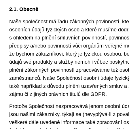
2.1. Obecně
Naše společnost má řadu zákonných povinností, kter
osobních údajů fyzických osob a které musíme dod
s ohledem na plnění smluvních povinností, povinnos
předpisy a/nebo povinností vůči orgánům veřejné moc
že bychom zákazníkovi, který je fyzickou osobou, b
údajů své produkty a služby nemohli vůbec poskytnou
plnění zákonných povinností zpracováváme též oso
zaměstnanců. Naše Společnost osobní údaje fyzick
také například z důvodu plnění uzavřených smluv 
zájmu či z jiných právních titulů dle GDPR.
Protože Společnost nezpracovává jenom osobní údaj
jsou našimi zákazníky, týkají se (nevyplývá-li z pova
veškeré dále uvedené informace také zpracování os