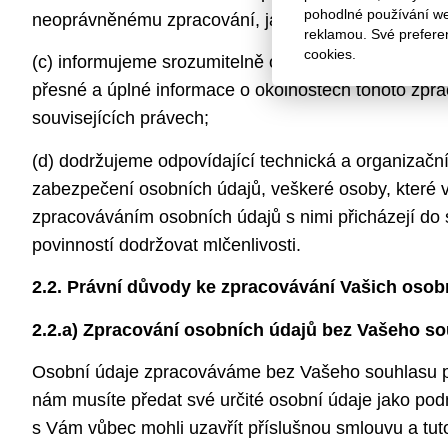
pohodlné používání web
neoprávněnému zpracování, jakož i k jinému zneužit
reklamou. Své prefere
cookies.
(c) informujeme srozumitelně o zpracování osobních
přesné a úplné informace o okolnostech tohoto zprac
souvisejících právech;
(d) dodržujeme odpovídající technická a organizační 
zabezpečení osobních údajů, veškeré osoby, které v 
zpracováváním osobních údajů s nimi přicházejí do 
povinností dodržovat mlčenlivosti.
2.2. Právní důvody ke zpracovávání Vašich osob
2.2.a) Zpracování osobních údajů bez Vašeho s
Osobní údaje zpracováváme bez Vašeho souhlasu p
nám musíte předat své určité osobní údaje jako po
s Vám vůbec mohli uzavřít příslušnou smlouvu a tuto