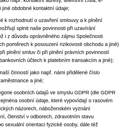
jako např. kontaktní adresy, telefonní čísla, e-
i jiné obdobné kontaktní údaje;
né k rozhodnutí o uzavření smlouvy a k plnění
ožňují splnit naše povinnosti při uzavírání
kož i z důvodu oprávněného zájmu Společnosti
ch poměrech k posouzení rizikovosti obchodu a jiné)
při plnění smluv či při plnění právních povinností
 bankovních účtech k platebním transakcím a jiné);
 naší činností jako např. námi přidělené číslo
zaměstnance a jiné;
ategorie osobních údajů ve smyslu GDPR (dle GDPR
 zejména osobní údaje, které vypovídají o rasovém
itických názorech, náboženském vyznání
ení, členství v odborech, zdravotním stavu
o sexuální orientaci fyzické osoby, dále též