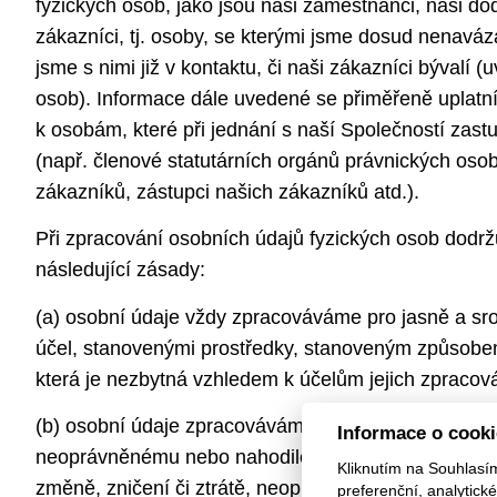
fyzických osob, jako jsou naši zaměstnanci, naši dod
zákazníci, tj. osoby, se kterými jsme dosud nenaváza
jsme s nimi již v kontaktu, či naši zákazníci bývalí 
osob). Informace dále uvedené se přiměřeně uplatn
k osobám, které při jednání s naší Společností zast
(např. členové statutárních orgánů právnických osob
zákazníků, zástupci našich zákazníků atd.).
Při zpracování osobních údajů fyzických osob dod
následující zásady:
(a) osobní údaje vždy zpracováváme pro jasně a sr
účel, stanovenými prostředky, stanoveným způsobe
která je nezbytná vzhledem k účelům jejich zpracová
(b) osobní údaje zpracováváme a chráníme způsobe
Informace o cook
neoprávněnému nebo nahodilému přístupu k těmto o
Kliknutím na Souhlasí
změně, zničení či ztrátě, neoprávněným přenosům, k
preferenční, analytic