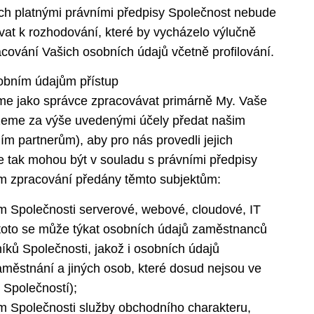
h platnými právními předpisy Společnost nebude
vat k rozhodování, které by vycházelo výlučně
cování Vašich osobních údajů včetně profilování.
obním údajům přístup
me jako správce zpracovávat primárně My. Vaše
eme za výše uvedenými účely předat našim
m partnerům), aby pro nás provedli jejich
e tak mohou být v souladu s právními předpisy
m zpracování předány těmto subjektům:
m Společnosti serverové, webové, cloudové, IT
(toto se může týkat osobních údajů zaměstnanců
níků Společnosti, jakož i osobních údajů
městnání a jiných osob, které dosud nejsou ve
 Společností);
m Společnosti služby obchodního charakteru,