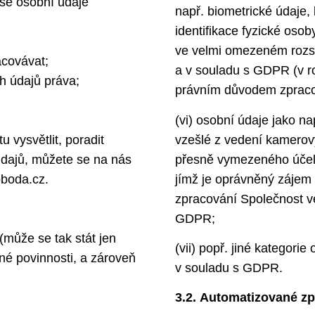
še osobní údaje
např. biometrické údaje,
identifikace fyzické oso
ve velmi omezeném rozs
covávat;
a v souladu s GDPR (v r
h údajů práva;
právním důvodem zpraco
(vi) osobní údaje jako n
u vysvětlit, poradit
vzešlé z vedení kamerov
údajů, můžete se na nás
přesně vymezeného účel
oboda.cz.
jímž je oprávněný zájem 
zpracování Společnost v
GDPR;
může se tak stát jen
(vii) popř. jiné kategor
nné povinnosti, a zároveň
v souladu s GDPR.
3.2. Automatizované zp