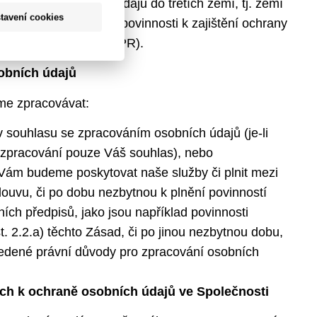
 k předání osobních údajů do třetích zemí, tj. zemí
tavení cookies
dodržuje příslušné povinnosti k zajištění ochrany
áruk vyžadovaných GDPR).
obních údajů
me zpracovávat:
 souhlasu se zpracováním osobních údajů (je-li
 zpracování pouze Váš souhlas), nebo
Vám budeme poskytovat naše služby či plnit mezi
ouvu, či po dobu nezbytnou k plnění povinností
ních předpisů, jako jsou například povinnosti
st. 2.2.a) těchto Zásad, či po jinou nezbytnou dobu,
uvedené právní důvody pro zpracování osobních
ích k ochraně osobních údajů ve Společnosti