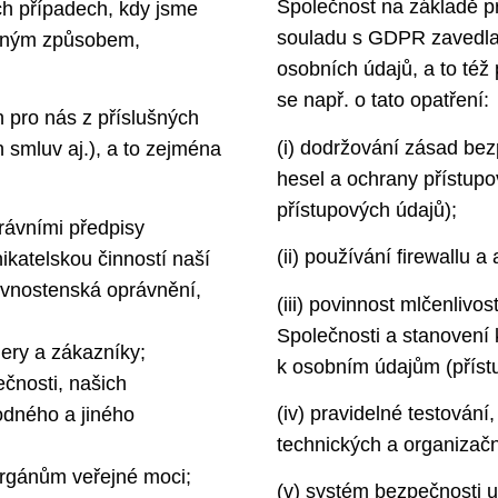
Společnost na základě 
h případech, kdy jsme
souladu s GDPR zavedla 
jiným způsobem,
osobních údajů, a to též
se např. o tato opatření:
h pro nás z příslušných
(i) dodržování zásad be
 smluv aj.), a to zejména
hesel a ochrany přístupo
přístupových údajů);
rávními předpisy
(ii) používání firewallu 
ikatelskou činností naší
ivnostenská oprávnění,
(iii) povinnost mlčenlivo
Společnosti a stanovení
nery a zákazníky;
k osobním údajům (příst
čnosti, našich
(iv) pravidelné testován
odného a jiného
technických a organizačn
orgánům veřejné moci;
(v) systém bezpečnosti u