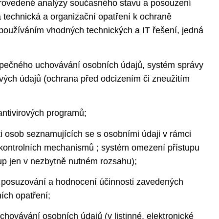
provedené analýzy současného stavu a posouzení
technická a organizační opatření k ochraně
 používáním vhodných technických a IT řešení, jedná
zpečného uchovávání osobních údajů, systém správy
vých údajů (ochrana před odcizením či zneužitím
a antivirových programů;
sti osob seznamujících se s osobními údaji v rámci
 kontrolních mechanismů ; systém omezení přístupu
up jen v nezbytně nutném rozsahu);
í, posuzování a hodnocení účinnosti zavedených
ích opatření;
chovávání osobních údajů (v listinné, elektronické