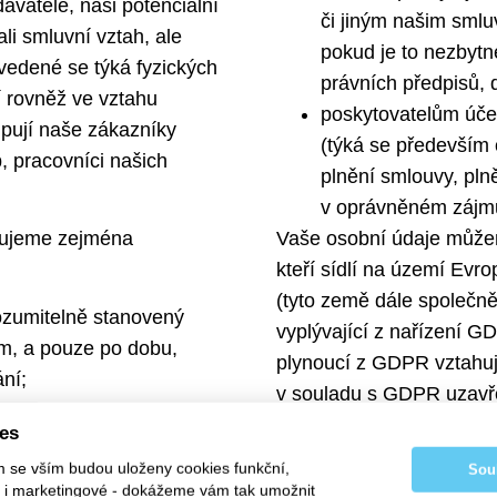
avatelé, naši potenciální
či jiným našim sml
li smluvní vztah, ale
pokud je to nezbytn
(uvedené se týká fyzických
právních předpisů, 
í rovněž ve vztahu
poskytovatelům úče
upují naše zákazníky
(týká se především 
, pracovníci našich
plnění smlouvy, plně
v oprávněném zájmu
Vaše osobní údaje může
ržujeme zejména
kteří sídlí na území Evr
(tyto země dále společn
ozumitelně stanovený
vyplývající z nařízení G
m, a pouze po dobu,
plynoucí z GDPR vztahují
ní;
v souladu s GDPR uzavře
zpracovatelská smlouva.
m, který zabraňuje
ies
sobním údajům, jejich
m se vším budou uloženy cookies funkční,
Osobní údaje se příjem
Sou
 jejich jinému
ké i marketingové - dokážeme vám tak umožnit