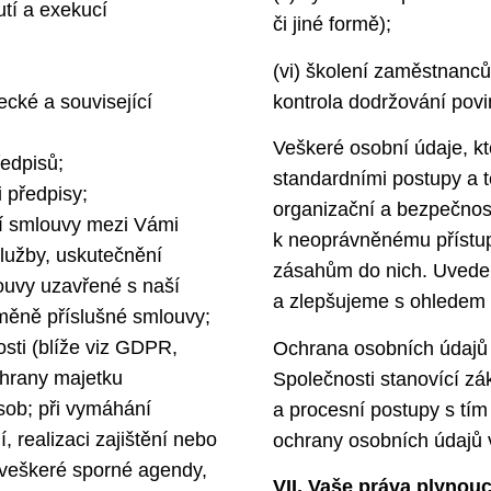
utí a exekucí
či jiné formě);
(vi) školení zaměstnanců
ecké a související
kontrola dodržování povin
Veškeré osobní údaje, k
ředpisů;
standardními postupy a 
 předpisy;
organizační a bezpečnostn
ní smlouvy mezi Vámi
k neoprávněnému přístu
služby, uskutečnění
zásahům do nich. Uveden
ouvy uzavřené s naší
a zlepšujeme s ohledem n
měně příslušné smlouvy;
sti (blíže viz GDPR,
Ochrana osobních údajů v
chrany majetku
Společnosti stanovící zá
osob; při vymáhání
a procesní postupy s tím
, realizaci zajištění nebo
ochrany osobních údajů
í veškeré sporné agendy,
VII. Vaše práva plynou