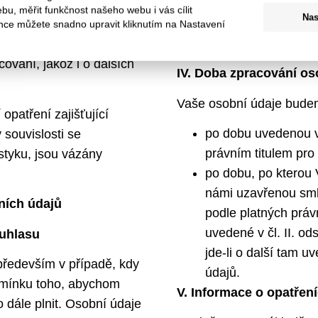
Pokud by však mělo dojít
u, měřit funkčnost našeho webu i vás cílit
í;
Nas
mimo EU/EHP, Společnost 
nce můžete snadno upravit kliknutím na Nastavení
Vašich údajů (včetně z
 údajů a o nárocích na
ování, jakož i o dalších
IV. Doba zpracování os
Vaše osobní údaje bude
opatření zajišťující
po dobu uvedenou v
souvislosti se
právním titulem pro
styku, jsou vázány
po dobu, po kterou 
námi uzavřenou sml
ních údajů
podle platných práv
uvedené v čl. II. od
ouhlasu
jde-li o další tam 
ředevším v případě, kdy
údajů.
dmínku toho, abychom
V. Informace o opatřen
 dále plnit. Osobní údaje