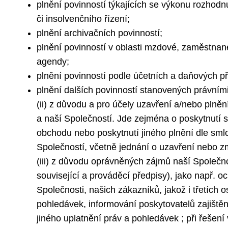
plnění povinností týkajících se výkonu rozhodn
či insolvenčního řízení;
plnění archivačních povinností;
plnění povinností v oblasti mzdové, zaměstnan
agendy;
plnění povinností podle účetních a daňových p
plnění dalších povinností stanovených právními
(ii) z důvodu a pro účely uzavření a/nebo plně
a naší Společností. Jde zejména o poskytnutí 
obchodu nebo poskytnutí jiného plnění dle sml
Společností, včetně jednání o uzavření nebo z
(iii) z důvodu oprávněných zájmů naší Společno
související a prováděcí předpisy), jako např. o
Společnosti, našich zákazníků, jakož i třetích 
pohledávek, informování poskytovatelů zajištění
jiného uplatnění práv a pohledávek ; při řešen