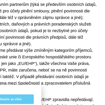
uvním partnerům (týká se především osobních údajů,
é pro účely plnění smlouvy, plnění povinnosti dle
dále též v oprávněném zájmu správce a jiné);
tních, daňových a právních poradenských služeb
osobních údajů, pokud je to nezbytné pro účely
ní povinnosti dle právních předpisů, dále též
 správce a jiné).
me předávat výše zmíněným kategoriím příjemců,
opské unie či Evropského hospodářského prostoru
ě jen jako „EU/EHP“), takže všechna Vaše práva,
DPR, máte zaručena, neboť se na ně povinnosti
 taktéž. V případě předávání osobních údajů je
na mezi Společností a zpracovatelem příslušná
cům v zemích mimo EU/EHP zpravidla nepředávají.
hlasím se vším