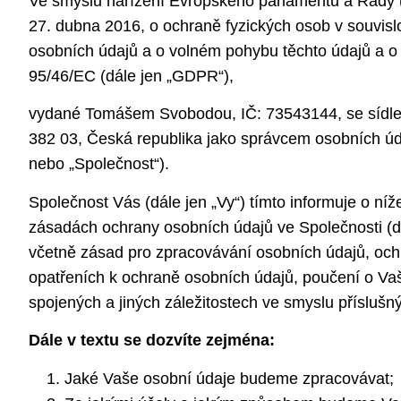
Ve smyslu nařízení Evropského parlamentu a Rady
27. dubna 2016, o ochraně fyzických osob v souvisl
osobních údajů a o volném pohybu těchto údajů a o
95/46/EC (dále jen „GDPR“),
vydané Tomášem Svobodou, IČ: 73543144, se síd
382 03, Česká republika jako správcem osobních úda
nebo „Společnost“).
Společnost Vás (dále jen „Vy“) tímto informuje o ní
zásadách ochrany osobních údajů ve Společnosti (dá
včetně zásad pro zpracovávání osobních údajů, oc
opatřeních k ochraně osobních údajů, poučení o Vaš
spojených a jiných záležitostech ve smyslu příslu
Dále v textu se dozvíte zejména:
Jaké Vaše osobní údaje budeme zpracovávat;