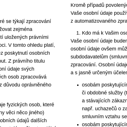
Kromě případů povolenýc
Vaše osobní údaje použí
z automatizovaného zpra
é se týkají zpracování
ržovat zejména
Kdo má k Vašim os
tí uložených právními
Vaše osobní údaje bude
i. V tomto ohledu platí,
osobní údaje ovšem můž
ez poskytnutí osobních
subdodavatelům (smluvní
t. Z právního titulu
zpracování. Osobní údaj
bní údaje svých
a s jasně určeným účele
ých osob zpracovává
a z důvodu oprávněného
osobám poskytující
či obdobné služby 
a stávajících zákaz
e fyzických osob, které
např. uchazečů o za
hy věci něco jiného)
smluvním vztahu se
obních údajů dalších
osobám poskytující