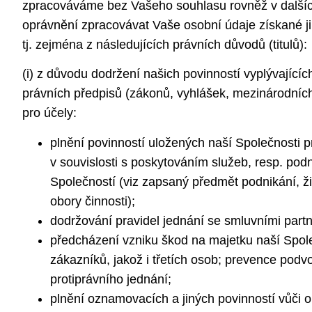
zpracováváme bez Vašeho souhlasu rovněž v dalšíc
oprávnění zpracovávat Vaše osobní údaje získané 
tj. zejména z následujících právních důvodů (titulů):
(i) z důvodu dodržení našich povinností vyplývajícíc
právních předpisů (zákonů, vyhlášek, mezinárodních
pro účely:
plnění povinností uložených naší Společnosti p
v souvislosti s poskytováním služeb, resp. podn
Společností (viz zapsaný předmět podnikání, ž
obory činnosti);
dodržování pravidel jednání se smluvními part
předcházení vzniku škod na majetku naší Spole
zákazníků, jakož i třetích osob; prevence podv
protiprávního jednání;
plnění oznamovacích a jiných povinností vůči 