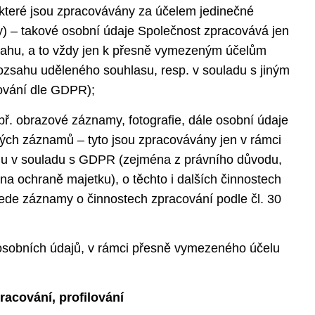
 které jsou zpracovávány za účelem jedinečné
by) – takové osobní údaje Společnost zpracovává jen
ahu, a to vždy jen k přesně vymezeným účelům
ozsahu uděleného souhlasu, resp. v souladu s jiným
vání dle GDPR);
apř. obrazové záznamy, fotografie, dále osobní údaje
ých záznamů – tyto jsou zpracovávány jen v rámci
u v souladu s GDPR (zejména z právního důvodu,
na ochraně majetku), o těchto i dalších činnostech
ede záznamy o činnostech zpracování podle čl. 30
ie osobních údajů, v rámci přesně vymezeného účelu
racování, profilování