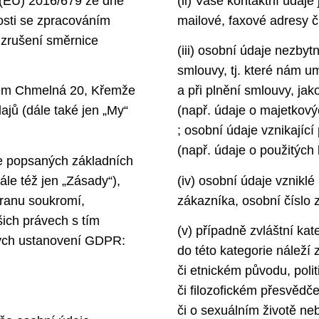
 (EU) 2016/679 ze dne
(ii) Vaše kontaktní údaje 
osti se zpracováním
mailové, faxové adresy č
 zrušení směrnice
(iii) osobní údaje nezbyt
smlouvy, tj. které nám um
lem Chmelná 20, Křemže
a při plnění smlouvy, ja
jů (dále také jen „My“
(např. údaje o majetkový
; osobní údaje vznikající 
(např. údaje o použitých
že popsaných základních
le též jen „Zásady“),
(iv) osobní údaje vzniklé
hranu soukromí,
zákazníka, osobní číslo 
ich právech s tím
(v) případně zvláštní k
šných ustanovení GDPR:
do této kategorie náleží
či etnickém původu, pol
či filozofickém přesvědč
či o sexuálním životě neb